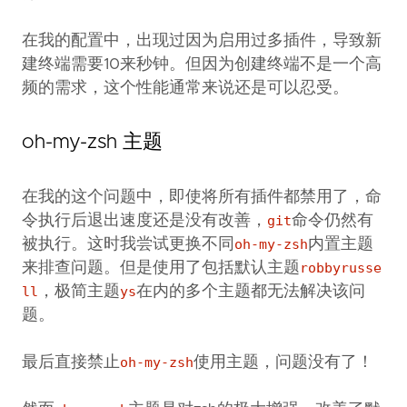
##      docker-compose
在我的配置中，出现过因为启用过多插件，导致新
建终端需要10来秒钟。但因为创建终端不是一个高
##      spring
频的需求，这个性能通常来说还是可以忍受。
#       httpie
##      sudo
oh-my-zsh 主题
##      kubectl
##      helm
在我的这个问题中，即使将所有插件都禁用了，命
令执行后退出速度还是没有改善，
git
命令仍然有
history
被执行。这时我尝试更换不同
oh-my-zsh
内置主题
history
来排查问题。但是使用了包括默认主题
robbyrusse
ll
，极简主题
ys
在内的多个主题都无法解决该问
)
题。
最后直接禁止
oh-my-zsh
使用主题，问题没有了！