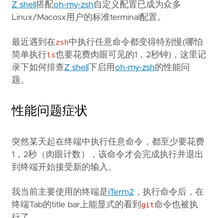
Copy page content as Markdown for LLMs
Z shell
搭配
oh-my-zsh
自定义配置已成为众多
Linux/Macosx用户的标准terminal配置。
Open in Claude
Ask questions about this page
最近遇到在
zsh
中执行任意命令都变得特别慢(哪怕
简单执行
ls
也要花费肉眼可见的1，2秒钟)，这里记
Open in ChatGPT
Ask questions about this page
录下如何排查
Z shell
下启用
oh-my-zsh
的性能问
题。
性能问题症状
突然某天起在终端中执行任意命令，都至少要花费
1，2秒（肉眼计数），该命令才会完成执行并退出
到终端开始接受新的输入。
我当前主要使用的终端是
iTerm2
，执行命令后，在
终端Tab的title bar上能显式的看到
git
命令也被执
行了。