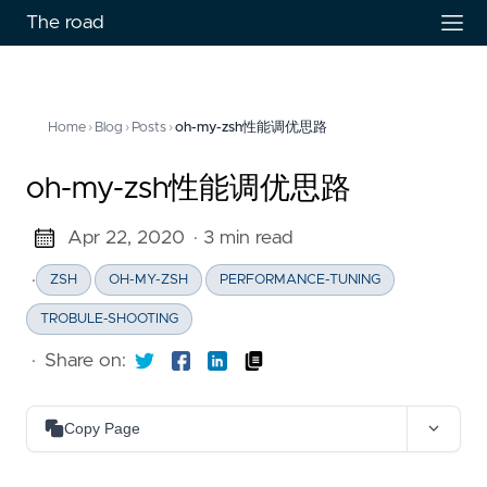
The road
Home
›
Blog
›
Posts
›
oh-my-zsh性能调优思路
oh-my-zsh性能调优思路
Apr 22, 2020
· 3 min read
·
ZSH
OH-MY-ZSH
PERFORMANCE-TUNING
TROBULE-SHOOTING
·
Share on:
Copy Page
Copy as Markdown