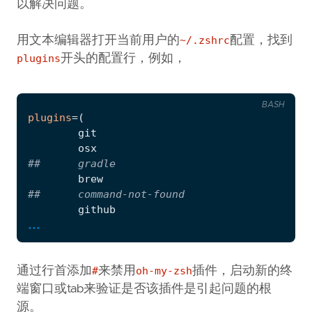
以解决问题。
用文本编辑器打开当前用户的
~/.zshrc
配置，找到
plugins
开头的配置行，例如，
BASH
plugins
=(
##      gradle
##      command-not-found
...
#       gnu-utils
##      mvn
通过行首添加
#
来禁用
oh-my-zsh
插件，启动新的终
#       screen
端窗口或tab来验证是否该插件是引起问题的根
源。