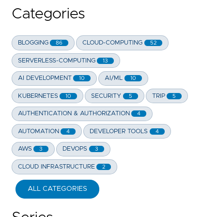
Categories
BLOGGING
CLOUD-COMPUTING
86
52
SERVERLESS-COMPUTING
13
AI DEVELOPMENT
AI/ML
10
10
KUBERNETES
SECURITY
TRIP
10
5
5
AUTHENTICATION & AUTHORIZATION
4
AUTOMATION
DEVELOPER TOOLS
4
4
AWS
DEVOPS
3
3
CLOUD INFRASTRUCTURE
2
ALL CATEGORIES