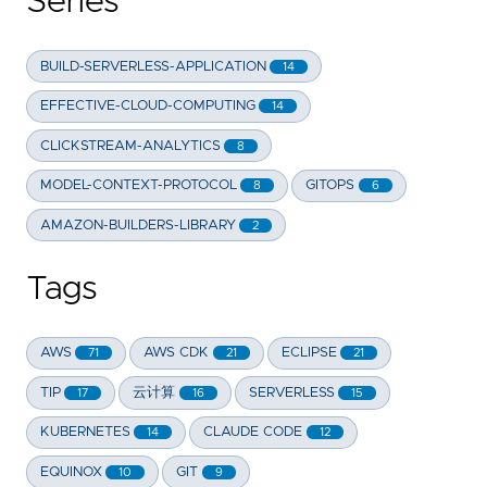
Series
BUILD-SERVERLESS-APPLICATION
14
EFFECTIVE-CLOUD-COMPUTING
14
CLICKSTREAM-ANALYTICS
8
MODEL-CONTEXT-PROTOCOL
GITOPS
8
6
AMAZON-BUILDERS-LIBRARY
2
Tags
AWS
AWS CDK
ECLIPSE
71
21
21
TIP
云计算
SERVERLESS
17
16
15
KUBERNETES
CLAUDE CODE
14
12
EQUINOX
GIT
10
9