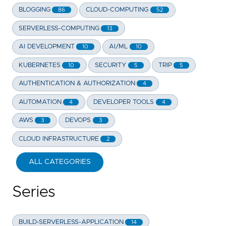
BLOGGING
CLOUD-COMPUTING
86
52
SERVERLESS-COMPUTING
13
AI DEVELOPMENT
AI/ML
10
10
KUBERNETES
SECURITY
TRIP
10
5
5
AUTHENTICATION & AUTHORIZATION
4
AUTOMATION
DEVELOPER TOOLS
4
4
AWS
DEVOPS
3
3
CLOUD INFRASTRUCTURE
2
ALL CATEGORIES
Series
BUILD-SERVERLESS-APPLICATION
14