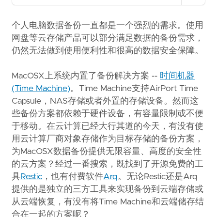
Copy as Markdown
Copy page content as Markdown for LLMs
个人电脑数据备份一直都是一个强烈的需求。使用
网盘等云存储产品可以部分满足数据的备份需求，
Open in Claude
仍然无法做到使用便利性和很高的数据安全保障。
Ask questions about this page
MacOSX上系统内置了备份解决方案 --
时间机器
Open in ChatGPT
Ask questions about this page
(Time Machine)
。Time Machine支持AirPort Time
Capsule，NAS存储或者外置的存储设备。然而这
些备份方案都依赖于硬件设备，有容量限制或不便
于移动。在云计算已经大行其道的今天，有没有使
用云计算厂商对象存储作为目标存储的备份方案，
为MacOSX数据备份提供无限容量、高度的安全性
的云方案？经过一番搜索，既找到了开源免费的工
具
Restic
，也有付费软件
Arq
。无论Restic还是Arq
提供的是独立的三方工具来实现备份到云端存储或
从云端恢复，有没有将Time Machine和云端储存结
合在一起的方案呢？