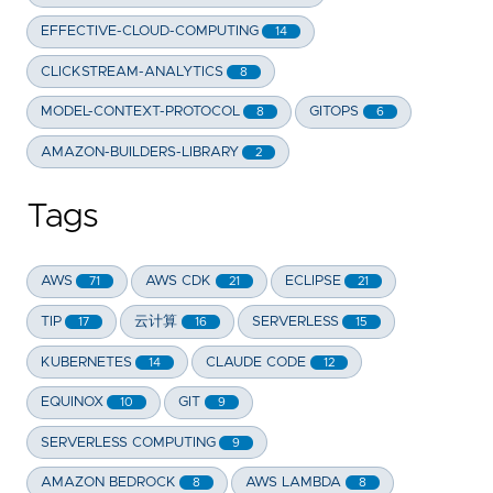
EFFECTIVE-CLOUD-COMPUTING
14
CLICKSTREAM-ANALYTICS
8
MODEL-CONTEXT-PROTOCOL
GITOPS
8
6
AMAZON-BUILDERS-LIBRARY
2
Tags
AWS
AWS CDK
ECLIPSE
71
21
21
TIP
云计算
SERVERLESS
17
16
15
KUBERNETES
CLAUDE CODE
14
12
EQUINOX
GIT
10
9
SERVERLESS COMPUTING
9
AMAZON BEDROCK
AWS LAMBDA
8
8