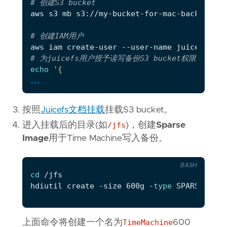
# 创建S3 bucket
# 创建IAM用户
# 为juicefs用户授予读写备份S3 bucket权限
echo
...
按照
Juicefs文档挂载
挂载S3 bucket。
进入挂载后的目录(如
}'
/jfs
)，创建
Sparse
Image
用于Time Machine写入备份。
# 为juicefs用户创建access token用于juicefs客
BASH
{
cd
"AccessKey"
: 
{
hdiutil create -size 600g -
type
 SPARSEBUNDL
"UserName"
: 
"juicefs"
"AccessKeyId"
: 
"<key id>"
"Status"
: 
"Active"
上面命令将创建一个名为
TimeMachine
600
"SecretAccessKey"
: 
"<access key>"